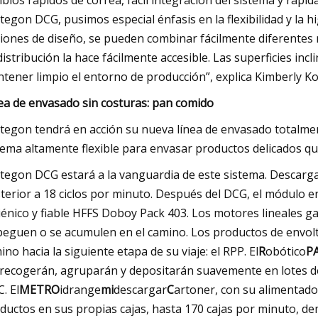
bios rápidos de correa, fácil integración del sistema y ráp
tegon DCG, pusimos especial énfasis en la flexibilidad y la h
iones de diseño, se pueden combinar fácilmente diferentes m
distribución la hace fácilmente accesible. Las superficies inc
tener limpio el entorno de producción”, explica Kimberly Ko
ea de envasado sin costuras: pan comido
tegon tendrá en acción su nueva línea de envasado totalmen
tema altamente flexible para envasar productos delicados 
tegon DCG estará a la vanguardia de este sistema. Descar
terior a 18 ciclos por minuto. Después del DCG, el módulo e
iénico y fiable HFFS Doboy Pack 403. Los motores lineales g
peguen o se acumulen en el camino. Los productos de envolt
ino hacia la siguiente etapa de su viaje: el RPP. El
R
obótico
P
 recogerán, agruparán y depositarán suavemente en lotes de c
. El
METRO
idrange
mi
descargar
C
artoner, con su alimentado
ductos en sus propias cajas, hasta 170 cajas por minuto, d