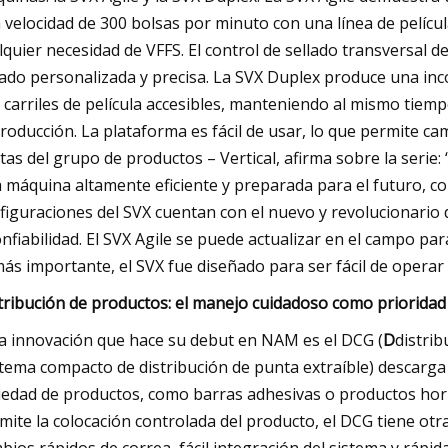
a velocidad de 300 bolsas por minuto con una línea de pelícu
lquier necesidad de VFFS. El control de sellado transversal 
lado personalizada y precisa. La SVX Duplex produce una in
 carriles de película accesibles, manteniendo al mismo tie
producción. La plataforma es fácil de usar, lo que permite cam
tas del grupo de productos – Vertical, afirma sobre la serie
 máquina altamente eficiente y preparada para el futuro, co
figuraciones del SVX cuentan con el nuevo y revolucionario d
onfiabilidad. El SVX Agile se puede actualizar en el campo par
más importante, el SVX fue diseñado para ser fácil de operar 
tribución de productos: el manejo cuidadoso como prioridad
a innovación que hace su debut en NAM es el DCG (
D
distrib
stema compacto de distribución de punta extraíble) descarga 
iedad de productos, como barras adhesivas o productos ho
mite la colocación controlada del producto, el DCG tiene otras