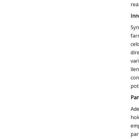
rea
Inn
Syn
far
cel
dir
var
lle
con
pot
Pan
Ade
hol
emp
par