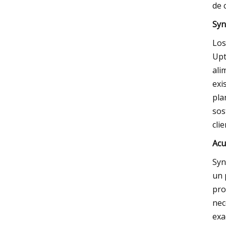
de 
Syn
Los
Upt
ali
exi
pla
sos
cli
Acu
Syn
un 
pro
nec
exa