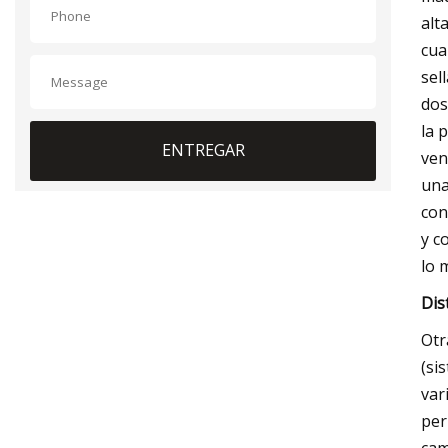
alt
cua
sel
dos
la 
ENTREGAR
ven
una
con
y c
lo 
Dis
Otr
(si
var
per