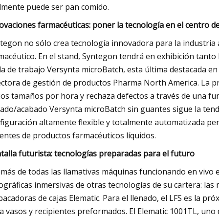
lmente puede ser pan comido.
ovaciones farmacéuticas: poner la tecnología en el centro d
tegon no sólo crea tecnología innovadora para la industri
macéutico. En el stand, Syntegon tendrá en exhibición tanto
da de trabajo Versynta microBatch, esta última destacada en
ectora de gestión de productos Pharma North America. La pr
ios tamaños por hora y rechaza defectos a través de una func
nado/acabado Versynta microBatch sin guantes sigue la tende
figuración altamente flexible y totalmente automatizada per
entes de productos farmacéuticos líquidos.
talla futurista: tecnologías preparadas para el futuro
más de todas las llamativas máquinas funcionando en vivo e
ográficas inmersivas de otras tecnologías de su cartera: las
acadoras de cajas Elematic. Para el llenado, el LFS es la pró
a vasos y recipientes preformados. El Elematic 1001TL, uno 