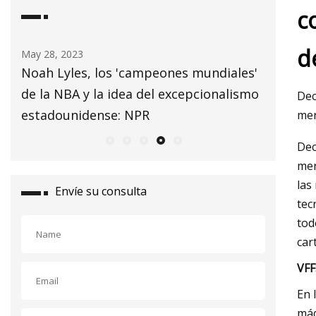
c
d
May 29, 2023
May 25,
ales'
No Label Academy en Harvard espera
'Kille
lismo
dar forma al futuro del hip hop a través
lanza
Dec
de la educación
global
mer
Dec
mer
las
Envíe su consulta
tec
tod
car
VFF
En 
máq