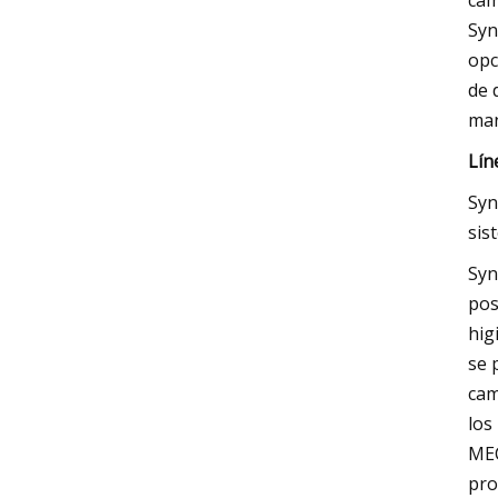
cam
Syn
opc
de 
man
Lín
Syn
sis
Syn
pos
hig
se 
cam
los
MEC
pro