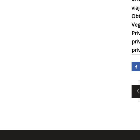
via
Obt
Veg
Pri
pri
pri