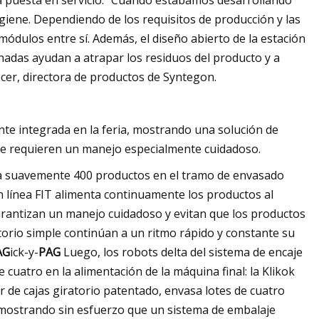
ida puesta en servicio. “Cuando estábamos desarrollando
igiene. Dependiendo de los requisitos de producción y las
ódulos entre sí. Además, el diseño abierto de la estación
linadas ayudan a atrapar los residuos del producto y a
cer, directora de productos de Syntegon.
te integrada en la feria, mostrando una solución de
que requieren un manejo especialmente cuidadoso.
ga suavemente 400 productos en el tramo de envasado
n línea FIT alimenta continuamente los productos al
arantizan un manejo cuidadoso y evitan que los productos
orio simple continúan a un ritmo rápido y constante su
AG
ick-y-
PAG
Luego, los robots delta del sistema de encaje
uatro en la alimentación de la máquina final: la Klikok
r de cajas giratorio patentado, envasa lotes de cuatro
emostrando sin esfuerzo que un sistema de embalaje