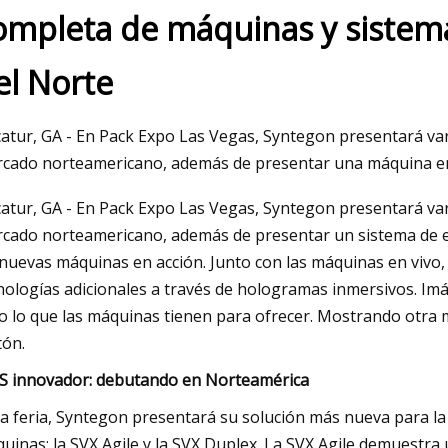
ompleta de máquinas y sistem
el Norte
 2023
rs of the Flower Moon' descarta el
miento limitado para su debut
atur, GA - En Pack Expo Las Vegas, Syntegon presentará va
cado norteamericano, además de presentar una máquina em
atur, GA - En Pack Expo Las Vegas, Syntegon presentará va
cado norteamericano, además de presentar un sistema de 
 nuevas máquinas en acción. Junto con las máquinas en viv
nologías adicionales a través de hologramas inmersivos. Im
o lo que las máquinas tienen para ofrecer. Mostrando otra 
tón.
S innovador: debutando en Norteamérica
la feria, Syntegon presentará su solución más nueva para la i
uinas: la SVX Agile y la SVX Duplex. La SVX Agile demuestra