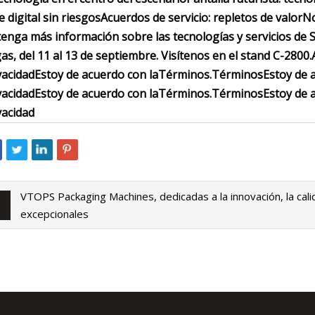
je digital sin riesgos
Acuerdos de servicio: repletos de valor
No
enga más información sobre las tecnologías y servicios de 
as, del 11 al 13 de septiembre. Visítenos en el stand C-2800.
vacidad
Estoy de acuerdo con la
Términos
.
Términos
Estoy de 
vacidad
Estoy de acuerdo con la
Términos
.
Términos
Estoy de 
vacidad
VTOPS Packaging Machines, dedicadas a la innovación, la cali
excepcionales