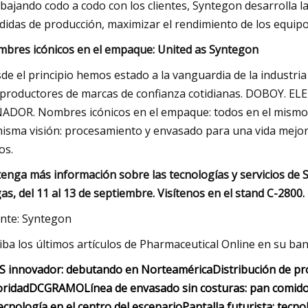
bajando codo a codo con los clientes, Syntegon desarrolla l
didas de producción, maximizar el rendimiento de los equipos
bres icónicos en el empaque: United as Syntegon
de el principio hemos estado a la vanguardia de la industr
 productores de marcas de confianza cotidianas. DOBOY. 
ADOR. Nombres icónicos en el empaque: todos en el mismo
misma visión: procesamiento y envasado para una vida mejor,
os.
enga más información sobre las tecnologías y servicios de 
as, del 11 al 13 de septiembre. Visítenos en el stand C-2800.
nte: Syntegon
iba los últimos artículos de Pharmaceutical Online en su ban
S innovador: debutando en Norteamérica
Distribución de p
oridad
D
C
GRAMO
Línea de envasado sin costuras: pan comid
tecnología en el centro del escenario
Pantalla futurista: tecn