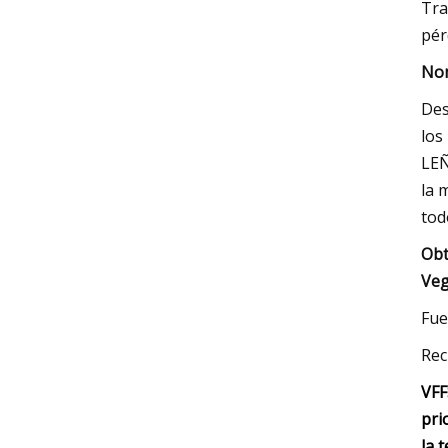
Tra
pér
Nom
Des
los
LEÑ
la 
tod
Obt
Veg
Fue
Rec
VFF
pri
la 