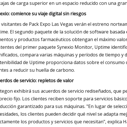
cajas de carga superior en un espacio reducido con una gra
exio: comience su viaje digital sin riesgos
 visitantes de Pack Expo Las Vegas verán el estreno norte
ime. El segundo paquete de la solución de software basada e
mentos y productos farmacéuticos obtengan el máximo valor
stentes del primer paquete Synexio Monitor, Uptime identific
nificados, compara varias máquinas y períodos de tiempo y 
tenibilidad de Uptime proporciona datos sobre el consumo de
entes a reducir su huella de carbono.
erdos de servicio: repletos de valor
tegon exhibirá sus acuerdos de servicio rediseñados, que pe
precio fijo. Los clientes reciben soporte para servicios bási
ducción garantizado para sus máquinas. "En lugar de selecci
esidades, los clientes pueden decidir qué nivel se adapta me
ctamente los productos y servicios que necesitan", explica H