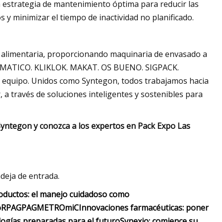
a estrategia de mantenimiento óptima para reducir las
 y minimizar el tiempo de inactividad no planificado.
ia alimentaria, proporcionando maquinaria de envasado a
ELEMATICO. KLIKLOK. MAKAT. OS BUENO. SIGPACK.
 equipo. Unidos como Syntegon, todos trabajamos hacia
 a través de soluciones inteligentes y sostenibles para
Syntegon y conozca a los expertos en Pack Expo Las
deja de entrada.
roductos: el manejo cuidadoso como
o
R
PAG
PAG
METRO
mi
C
Innovaciones farmacéuticas: poner
ologías preparadas para el futuro
Synexio: comience su