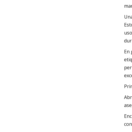
man
Una
Est
uso
dur
En 
eti
per
exc
Pri
Abr
ase
Enc
con