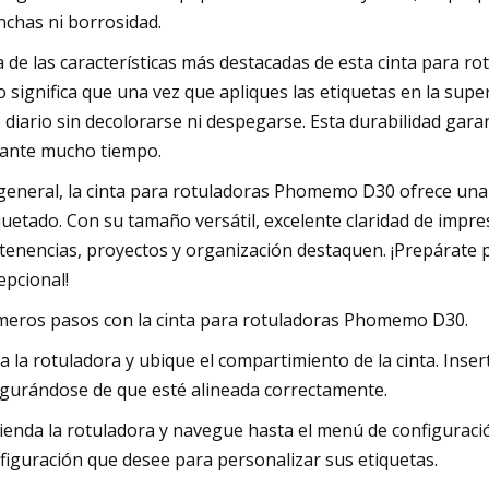
chas ni borrosidad.
 de las características más destacadas de esta cinta para rotul
o significa que una vez que apliques las etiquetas en la supe
 diario sin decolorarse ni despegarse. Esta durabilidad gar
ante mucho tiempo.
general, la cinta para rotuladoras Phomemo D30 ofrece una 
quetado. Con su tamaño versátil, excelente claridad de impr
tenencias, proyectos y organización destaquen. ¡Prepárate 
epcional!
meros pasos con la cinta para rotuladoras Phomemo D30.
a la rotuladora y ubique el compartimiento de la cinta. Inse
gurándose de que esté alineada correctamente.
ienda la rotuladora y navegue hasta el menú de configuración
figuración que desee para personalizar sus etiquetas.