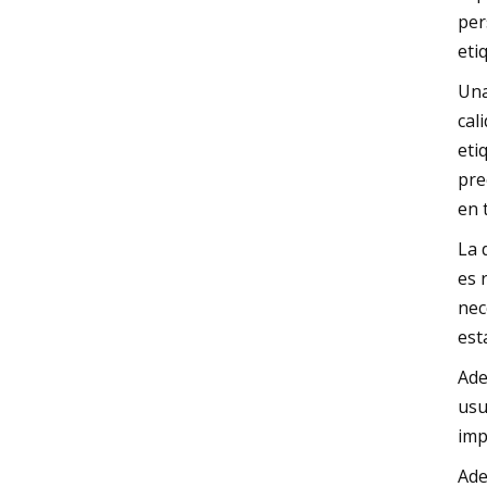
per
eti
Una
cal
eti
pre
en 
La 
es 
nec
est
Ade
usu
imp
Ade