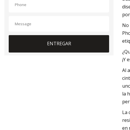
dis
por
No 
Pho
eti
ENTREGAR
¿Qu
¡Y 
Al 
cin
uno
la 
per
La 
res
en 