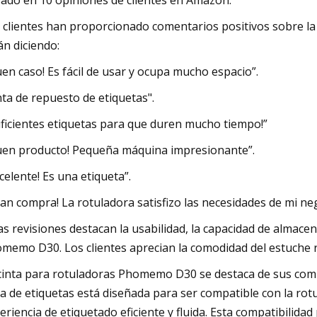
ado en 10 opiniones de clientes en Amazon.
 clientes han proporcionado comentarios positivos sobre la
án diciendo:
uen caso! Es fácil de usar y ocupa mucho espacio”.
nta de repuesto de etiquetas".
uficientes etiquetas para que duren mucho tiempo!”
uen producto! Pequeña máquina impresionante”.
xcelente! Es una etiqueta”.
ran compra! La rotuladora satisfizo las necesidades de mi ne
as revisiones destacan la usabilidad, la capacidad de almace
memo D30. Los clientes aprecian la comodidad del estuche rec
cinta para rotuladoras Phomemo D30 se destaca de sus compe
ta de etiquetas está diseñada para ser compatible con la ro
eriencia de etiquetado eficiente y fluida. Esta compatibilidad