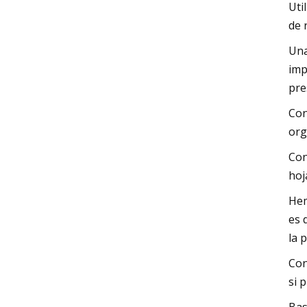
Uti
de 
Una
imp
pre
Con
org
Con
hoj
Hem
es 
la 
Con
si 