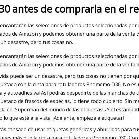
30 antes de comprarla en el re
023
 encantarán las selecciones de productos seleccionadas por 
 of the Flower Moon' descarta el
liados de Amazon y podemos obtener una parte de la venta d
ento limitado para su debut
 un desastre, pero tus cosas no.
 encantarán las selecciones de productos seleccionadas por 
liados de Amazon y podemos obtener una parte de la venta d
 vida puede ser un desastre, pero tus cosas no tienen por 
quetado con la cinta para rotuladoras Phomemo D30. No es una
ta y autoadhesiva! Así podrás despedirte de las manchas de t
quetado de frascos de especias, lo tiene todo cubierto. Sin men
bla del Superman del mundo de las etiquetas! ¿Y el estampado?
o lo que esté a la vista. ¡Adelante, empieza a etiquetar!
tás cansado de usar etiquetas genéricas y aburridas para tu
ques más que la cinta para rotuladoras Phomemo D30! Con 