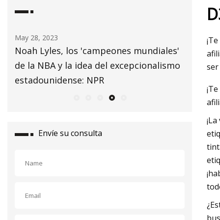
D
May 29, 2023
May 25, 2
¡Te
es'
No Label Academy en Harvard espera
'Killers
afi
smo
dar forma al futuro del hip hop a través
lanzami
ser
de la educación
global
¡Te
afi
¡La
Envíe su consulta
eti
tin
eti
¡ha
tod
¿Es
bus