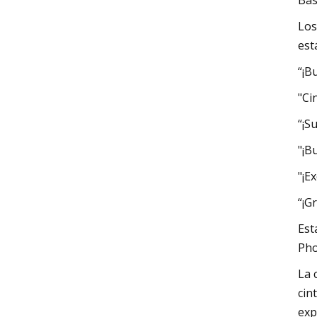
Bas
Los
est
“¡B
"Ci
“¡S
"¡B
"¡E
“¡G
Est
Pho
La 
cin
exp