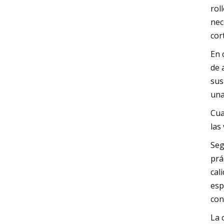
rol
nec
cor
En 
de 
sus
una
Cua
las
Seg
prá
cal
esp
con
La 