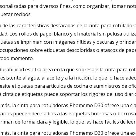
sonalizadas para diversos fines, como organizar, tomar notas
quetar recibos.
 de las características destacadas de la cinta para rotulad
idad. Los rollos de papel blanco y el material sin pelusa utili
quetas se impriman con imágenes nítidas y oscuras y brindan 
ocupaciones sobre etiquetas descoloridas o atascos de pap
todo momento.
durabilidad es otra área en la que sobresale la cinta para 
resistente al agua, al aceite y a la fricción, lo que lo hace 
esite etiquetas para artículos de cocina o suministros de ofi
a cinta de etiquetas puede soportar los rigores del uso diari
más, la cinta para rotuladoras Phomemo D30 ofrece una clar
arios pueden decir adiós a las etiquetas borrosas o borrosas.
riman de forma clara y legible, lo que las hace fáciles de le
más, la cinta para rotuladoras Phomemo D30 ofrece una excel