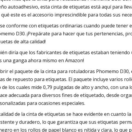
eño autoadhesivo, esta cinta de etiquetas está aquí para llev
 qué este es el accesorio imprescindible para todas sus nec
se conforme con etiquetas ordinarias cuando puede tener et
memo D30. ¡Prepárate para hacer que tus pertenencias, pro
quetas de alta calidad!
ién diría que los fabricantes de etiquetas estaban teniend
es una ganga ahora mismo en Amazon!
abrir el paquete de la cinta para rotuladoras Phomemo D30
tas de repuesto para etiquetas. El paquete incluye varios ro
 de los cuales mide 0,79 pulgadas de alto y ancho, con una l
hace adecuada para diversos fines de etiquetado, desde organ
sonalizadas para ocasiones especiales.
calidad de la cinta de etiquetas se hace evidente en cuanto l
istente y duradero, lo que garantiza que sus etiquetas perma
negro en los rollos de papel blanco es nítida y clara, lo que