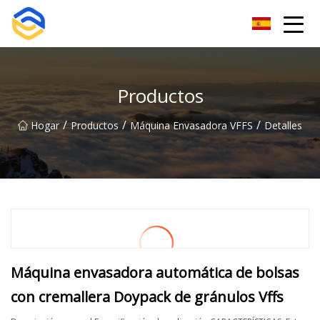
Grupo de máquinas etiquetadoras Nanchang
Productos
/
/
/
Hogar
Productos
Máquina Envasadora VFFS
Detalles
Máquina envasadora automática de bolsas
con cremallera Doypack de gránulos Vffs