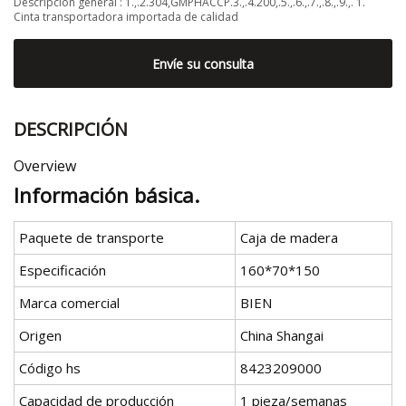
Descripción general : 1.,.2.304,GMPHACCP.3.,.4.200,.5.,.6.,.7.,.8.,.9.,. 1.
Cinta transportadora importada de calidad
Envíe su consulta
DESCRIPCIÓN
Overview
Información básica.
Paquete de transporte
Caja de madera
Especificación
160*70*150
Marca comercial
BIEN
Origen
China Shangai
Código hs
8423209000
Capacidad de producción
1 pieza/semanas