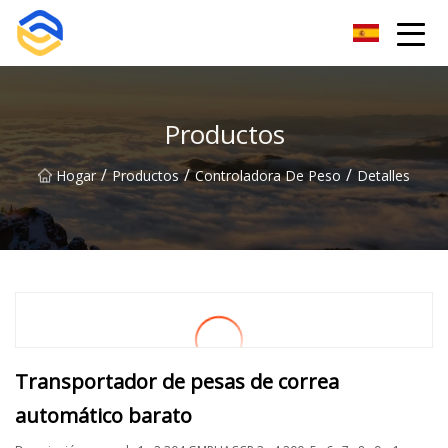
Grupo de máquinas etiquetadoras Nanchang
Productos
/
/
/
Hogar
Productos
Controladora De Peso
Detalles
Transportador de pesas de correa
automático barato